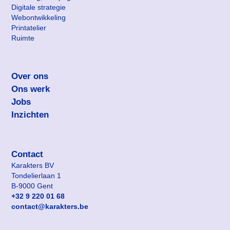
Digitale strategie
Web­ontwikkeling
Printatelier
Ruimte
Over ons
Ons werk
Jobs
Inzichten
Contact
Adres
Karakters BV
Tondelierlaan 1
B-9000 Gent
Telefoonnummer
+32 9 220 01 68
E-mailadres
contact@karakters.be
Instagram
Facebook
LinkedIn
Vimeo
YouTube
TikTok