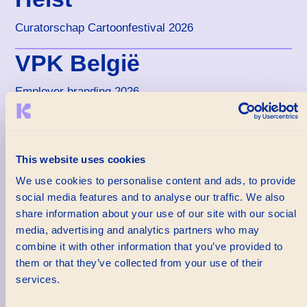
Curatorschap Cartoonfestival 2026
VPK België
Employer branding 2026
Stad Oostende
Expo - Testerep en het verzonken Oostende
This website uses cookies
We use cookies to personalise content and ads, to provide
Muinparkwijk
social media features and to analyse our traffic. We also
share information about your use of our site with our social
Kunst in de Muinkwijk
media, advertising and analytics partners who may
combine it with other information that you’ve provided to
Healis
them or that they’ve collected from your use of their
services.
Branding