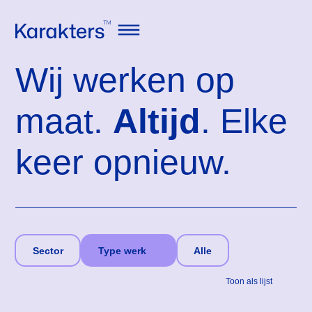
Karakters
Open navigatie
Wij werken op
maat.
Altijd
. Elke
keer opnieuw.
Sector
Type werk
Alle
Toon als lijst