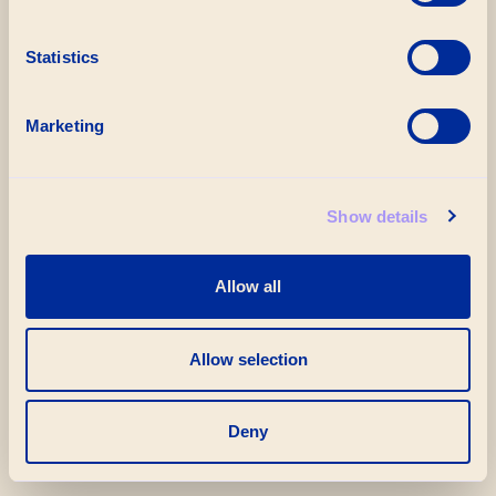
streeft naar relevantie
Statistics
positionering
kans op identificatie
Marketing
inside out
gebaseerd op eigen kracht
Show details
identiteitsmanagement
visie gedreven
Allow all
impact gericht
discours in samenleving als thema
Allow selection
Het verbindende
Deny
identiteitsscenario