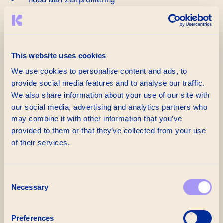
outside in
gebaseerd op imago
perceptiemanagement
This website uses cookies
missie gedreven
We use cookies to personalise content and ads, to
provide social media features and to analyse our traffic.
resultaatgericht
We also share information about your use of our site with
marktaandeel als thema
our social media, advertising and analytics partners who
may combine it with other information that you’ve
provided to them or that they’ve collected from your use
of their services.
Identiteitsscenario
legt verbanden
Consent
is transparant
Necessary
Selection
via inhoud naar sympathie
Preferences
beoordeelbaar programma